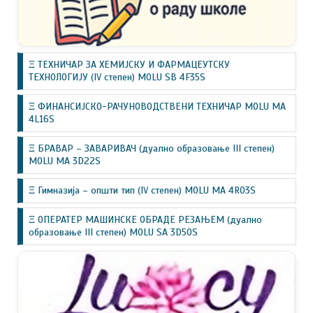
Ξ ТЕХНИЧАР ЗА ХЕМИЈСКУ И ФАРМАЦЕУТСКУ
ТЕХНОЛОГИЈУ (IV степен) MOLU SB 4F35S
Ξ ФИНАНСИЈСКО-РАЧУНОВОДСТВЕНИ ТЕХНИЧАР MOLU MA
4L16S
Ξ БРАВАР – ЗАВАРИВАЧ (дуално образовање III степен)
MOLU MA 3D22S
Ξ Гимназија – општи тип (IV степен) MOLU MA 4R03S
Ξ ОПЕРАТЕР МАШИНСКЕ ОБРАДЕ РЕЗАЊЕМ (дуално
образовање III степен) MOLU SA 3D50S