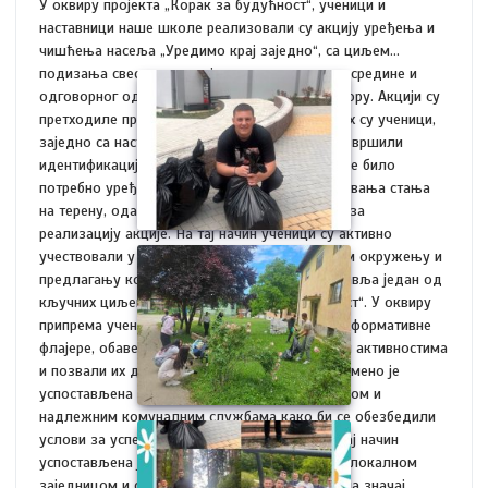
У оквиру пројекта „Корак за будућност“, ученици и
наставници наше школе реализовали су акцију уређења и
чишћења насеља „Уредимо крај заједно“, са циљем
подизања свести о значају очувања животне средине и
одговорног односа према заједничком простору. Акцији су
претходиле припремне активности током којих су ученици,
заједно са наставницима, обишли насеље и извршили
идентификацију и мапирање локација којима је било
потребно уређење и чишћење. Након сагледавања стања
на терену, одабране су приоритетне локације за
реализацију акције. На тај начин ученици су активно
учествовали у препознавању проблема у свом окружењу и
предлагању конкретних решења, што представља један од
кључних циљева пројекта „Корак за будућност“. У оквиру
припрема ученици су израдили и поделили информативне
флајере, обавестили становнике о планираним активностима
и позвали их да подрже иницијативу. Истовремено је
успостављена сарадња са локалном заједницом и
надлежним комуналним службама како би се обезбедили
услови за успешну реализацију акције. На овај начин
успостављена је непосредна комуникација са локалном
заједницом и створена прилика да се укаже на значај