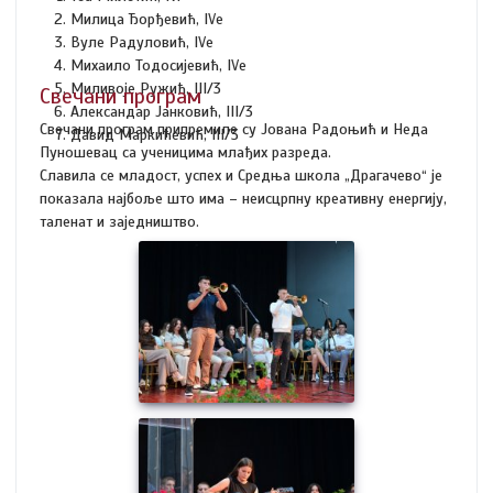
Милица Ђорђевић, IVе
Вуле Радуловић, IVе
Михаило Тодосијевић, IVе
Миливоје Ружић, III/3
Свечани програм
Александар Јанковић, III/3
Свечани програм припремиле су Јована Радоњић и Неда
Давид Маркићевић, III/3
Пуношевац са ученицима млађих разреда.
Славила се младост, успех и Средња школа „Драгачево“ је
показала најбоље што има – неисцрпну креативну енергију,
таленат и заједништво.