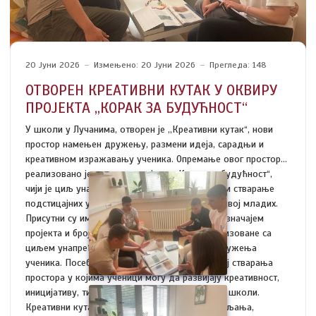
20 Јуни 2026
Измењено: 20 Јуни 2026
Прегледа: 148
ОТВОРЕН КРЕАТИВНИ КУТАК У ОКВИРУ
ПРОЈЕКТА „КОРАК ЗА БУДУЋНОСТ“
У школи у Лучанима, отворен је ,,Креативни кутак“, нови
простор намењен дружењу, размени идеја, сарадњи и
креативном изражавању ученика. Опремање овог простора
реализовано је у оквиру пројекта „Корак за будућност“,
чији је циљ унапређење школског окружења и стварање
подстицајних услова за лични и социјални развој младих.
Присутни су имали прилику да се упознају са значајем
пројекта и бројним активностима које су реализоване са
циљем унапређења школског и животног окружења
ученика. Посебан акценат стављен је на значај стварања
простора у којима ученици могу да развијају креативност,
иницијативу, тимски дух и осећај припадности школи.
Креативни кутак осмишљен је као место окупљања,