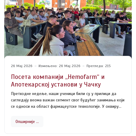
26 Мај 2026
Измењено: 26 Мај 2026
Прегледа: 215
Посета компанији ,,Hemofarm“ и
Апотекарској установи у Чачку
Претходне недеље, наши ученици били су у прилици да
сагледају веома важан сегмент свог будућег занимања који
се односи на област фармацеутске технологије. У оквиру
стручне посете обишли смо лабораторију Апотекарске
установе у Чачку и компанију ,,Hemofarm“ у Шапцу.
Опширније …