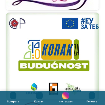
Претрага
Контакт
Инстаграм
Почетна