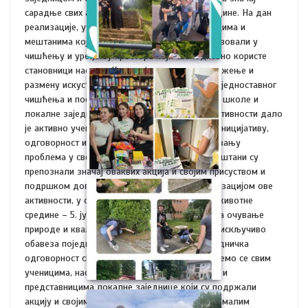
сарадње свих актера у очувању животне средине. На дан
реализације, ученици су, заједно са наставницима и
мештанима који су се одазвали позиву, учествовали у
чишћењу и уређењу простора који свакодневно користе
становници насеља. Кроз заједнички рад, дружење и
размену искустава, акција је прерасла оквире једноставног
чишћења и постала пример успешне сарадње школе и
локалне заједнице. Посебну вредност овој активности дало
је активно учешће ученика који су показали иницијативу,
одговорност и спремност да допринесу решавању
проблема у свом окружењу. Истовремено, мештани су
препознали значај оваквих акција и својим присуством и
подршком допринели њиховом успеху. Реализацијом ове
активности, у сусрет Светском дану заштите животне
средине – 5. јуну, послата је снажна порука да очување
природе и квалитета животног простора није искључиво
обавеза појединаца или институција, већ заједничка
одговорност свих чланова друштва. Захваљујемо се свим
ученицима, наставницима, мештанима насеља и
представницима локалне заједнице који су подржали
акцију и својим ангажовањем показали да се малим