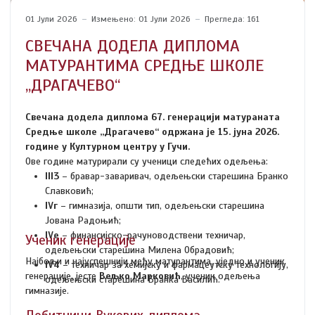
01 Јули 2026
Измењено: 01 Јули 2026
Прегледа: 161
СВЕЧАНА ДОДЕЛА ДИПЛОМА
МАТУРАНТИМА СРЕДЊЕ ШКОЛЕ
„ДРАГАЧЕВО“
Свечана додела диплома 67. генерацији матураната
Средње школе „Драгачево“ одржана је 15. јуна 2026.
године у Културном центру у Гучи.
Ове године матурирали су ученици следећих одељења:
III3
– бравар-заваривач, одељењски старешина Бранко
Славковић;
IVг
– гимназија, општи тип, одељењски старешина
Јована Радоњић;
IVе
– финансијско-рачуноводствени техничар,
Ученик генерације
одељењски старешина Милена Обрадовић;
Најбољи и најуспешнији међу матурантима, уједно и ученик
IV4
– техничар за хемијску и фармацеутску технологију,
генерације, јесте
Вељко Марковић
, ученик одељења
одељењски старешина Бранка Василић.
гимназије.