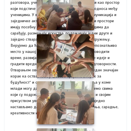
разговора, учења и настанка нових идеја, али и као простор
који подстиче дружење и јачање међусобних односа међу
ученицима. У времену када су непосредна комуникација и
заједничке активности све драгоценије, овакви простори
имају посебну вредност. Они омогућавају младима да
сарађују, размењују искуства, подржавају једни друге и
заједно стварају позитивне промене у свом окружењу.
Верујемо да ће ,,Креативни кутак“ постати препознатљиво
место у нашој школи, где ће ученици радо проводити
време, развијати своје таленте, покретати нове идеје и
градити вредности заједништва, сарадње и одговорности.
Отварањем oвог простора, направљен је још један значајан
корак ка остваривању циљева пројекта „Корак за
будућност“ и стварању подстицајног окружења у коме
млади могу да уче, стварају и расту. Захваљујемо свима
који су подржали реализацију ове активности и својим
присуством увеличали свечаност отварања. Заједно
настављамо да градимо школу као место знања, сарадње,
креативности и добрих идеја.