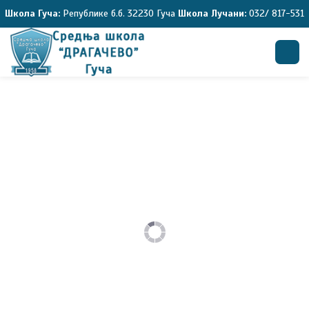
Школа Гуча:
Републике б.б. 32230 Гуча
Школа Лучани:
032/ 817-531
Претрага