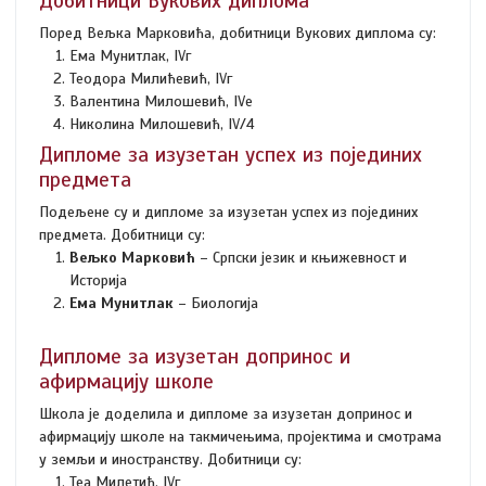
Добитници Вукових диплома
Поред Вељка Марковића, добитници Вукових диплома су:
Ема Мунитлак, IVг
Теодора Милићевић, IVг
Валентина Милошевић, IVе
Николина Милошевић, IV/4
Дипломе за изузетан успех из појединих
предмета
Подељене су и дипломе за изузетан успех из појединих
предмета. Добитници су:
Вељко Марковић
– Српски језик и књижевност и
Историја
Ема Мунитлак
– Биологија
Дипломе за изузетан допринос и
афирмацију школе
Школа је доделила и дипломе за изузетан допринос и
афирмацију школе на такмичењима, пројектима и смотрама
у земљи и иностранству. Добитници су:
Теа Милетић, IVг