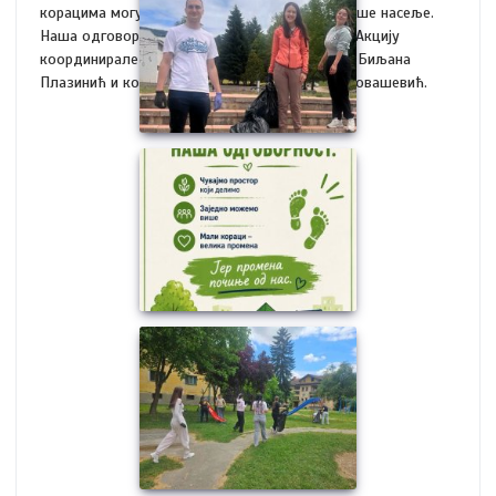
корацима могу покренути велике промене. Наше насеље.
Наша одговорност. Наш корак за будућност. Акцију
координирале професорке Катарина Сатарић, Биљана
Плазинић и координатор пројекта, Ангелина Јовашевић.