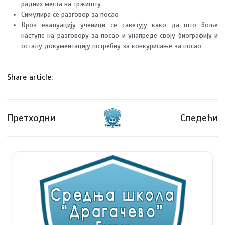
радних места на тржишту
Симулира се разговор за посао
Кроз евалуацију ученици се саветују како да што боље
наступе на разговору за посао и унапреде своју биографију и
осталу документацију потребну за конкурисање за посао.
Share article:
Претходни
Следећи