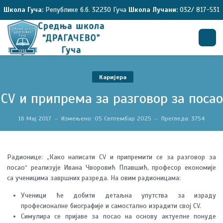
Школа Гуча:
Републике б.б. 32230 Гуча
Школа Лучани:
032/ 817-531
Претрага
Каријера
CV и припремa за разговор за посао
16 Мај 2017
Измењено: 05 Септембар 2025
Прегледа: 3754
Радионице: „Како написати CV и припремити се за разговор за
посао“ реализује Ивана Чворовић Плавшић, професор економије
са ученицима завршних разреда. На овим радионицама:
Ученици ће добити детаљна упутства за израду
професионалне биографије и самостално израдити свој CV.
Симулира се пријаве за посао на основу актуелне понуде