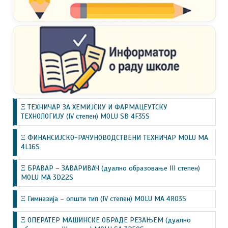
Ξ ТЕХНИЧАР ЗА ХЕМИЈСКУ И ФАРМАЦЕУТСКУ
ТЕХНОЛОГИЈУ (IV степен) MOLU SB 4F35S
Ξ ФИНАНСИЈСКО-РАЧУНОВОДСТВЕНИ ТЕХНИЧАР MOLU MA
4L16S
Ξ БРАВАР – ЗАВАРИВАЧ (дуално образовање III степен)
MOLU MA 3D22S
Ξ Гимназија – општи тип (IV степен) MOLU MA 4R03S
Ξ ОПЕРАТЕР МАШИНСКЕ ОБРАДЕ РЕЗАЊЕМ (дуално