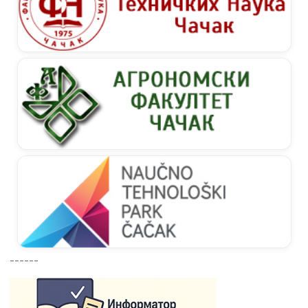
------