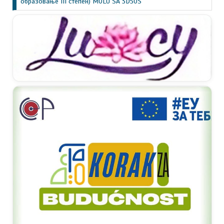
образовање III степен) MOLU SA 3D50S