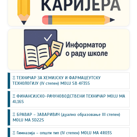
Ξ ТЕХНИЧАР ЗА ХЕМИЈСКУ И ФАРМАЦЕУТСКУ
ТЕХНОЛОГИЈУ (IV степен) MOLU SB 4F35S
Ξ ФИНАНСИЈСКО-РАЧУНОВОДСТВЕНИ ТЕХНИЧАР MOLU MA
4L16S
Ξ БРАВАР – ЗАВАРИВАЧ (дуално образовање III степен)
MOLU MA 3D22S
Ξ Гимназија – општи тип (IV степен) MOLU MA 4R03S