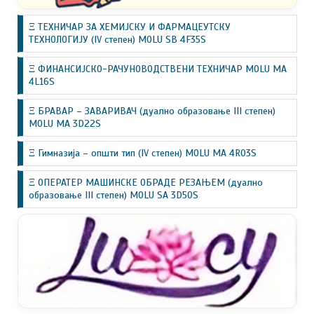
Ξ ТЕХНИЧАР ЗА ХЕМИЈСКУ И ФАРМАЦЕУТСКУ
ТЕХНОЛОГИЈУ (IV степен) MOLU SB 4F35S
Ξ ФИНАНСИЈСКО-РАЧУНОВОДСТВЕНИ ТЕХНИЧАР MOLU MA
4L16S
Ξ БРАВАР – ЗАВАРИВАЧ (дуално образовање III степен)
MOLU MA 3D22S
Ξ Гимназија – општи тип (IV степен) MOLU MA 4R03S
Ξ ОПЕРАТЕР МАШИНСКЕ ОБРАДЕ РЕЗАЊЕМ (дуално
образовање III степен) MOLU SA 3D50S