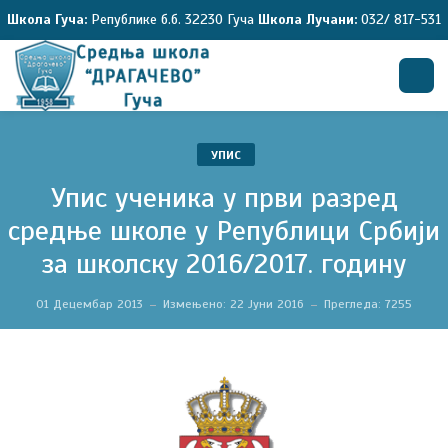
Школа Гуча:
Републике б.б. 32230 Гуча
Школа Лучани:
032/ 817-531
Претрага
УПИС
Упис ученика у први разред
средње школе у Републици Србији
за школску 2016/2017. годину
01 Децембар 2013
Измењено: 22 Јуни 2016
Прегледа: 7255