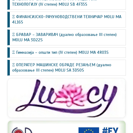
ТЕХНОЛОГИЈУ (IV степен) MOLU SB 4F35S
Ξ ФИНАНСИЈСКО-РАЧУНОВОДСТВЕНИ ТЕХНИЧАР MOLU MA
4L16S
Ξ БРАВАР – ЗАВАРИВАЧ (дуално образовање III степен)
MOLU MA 3D22S
Ξ Гимназија – општи тип (IV степен) MOLU MA 4R03S
Ξ ОПЕРАТЕР МАШИНСКЕ ОБРАДЕ РЕЗАЊЕМ (дуално
образовање III степен) MOLU SA 3D50S