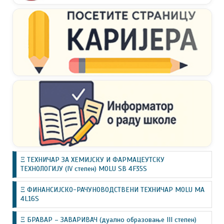
Ξ ТЕХНИЧАР ЗА ХЕМИЈСКУ И ФАРМАЦЕУТСКУ
ТЕХНОЛОГИЈУ (IV степен) MOLU SB 4F35S
Ξ ФИНАНСИЈСКО-РАЧУНОВОДСТВЕНИ ТЕХНИЧАР MOLU MA
4L16S
Ξ БРАВАР – ЗАВАРИВАЧ (дуално образовање III степен)