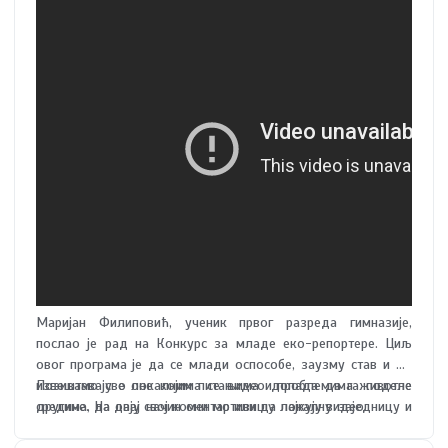
Маријан Филиповић, ученик првог разреда гимназије,
послао је рад на Конкурс за младе еко-репортере. Циљ
овог програма је да се млади оспособе, заузму став и да
извештавају о локалним питањима и проблемима животне
Позивамо све оне којима се видео допада да га поделе
средине. На овај начин они мотивишу локалну заједницу и
другима, да дају свој коментар или да лајкују видео.
убрзавају решавање овог важног проблема.