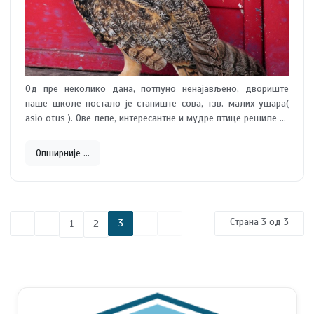
Од пре неколико дана, потпуно ненајављено, двориште
наше школе постало је станиште сова, тзв. малих ушара(
asio otus ). Ове лепе, интересантне и мудре птице решиле су
да зимују у нашем друштву, из само њима знаних разлога.
Да бисмо сазнали о чему је рач, позвали смо Друштво
Опширније …
љубитеља птица и природе,,Сове на опрезу“, са седиштем у
Чачку. Након посете члана Друштва сазнали смо да се у
дворишту школе тренутно налази тридесетак сова и да ће
ту боравити до пролећа.
Страна 3 од 3
3
1
2