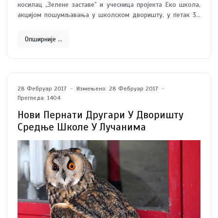
носилац „Зелене заставе” и учесница пројекта Еко школа,
акцијом пошумљавања у школском дворишту, у петак 31.
марта, је још једном потврдила зашто је добила тако
значајно признање.
Опширније …
28 Фебруар 2017
Измењено: 28 Фебруар 2017
Прегледа: 1404
Нови Пернати Другари У Дворишту
Средње Школе У Лучанима