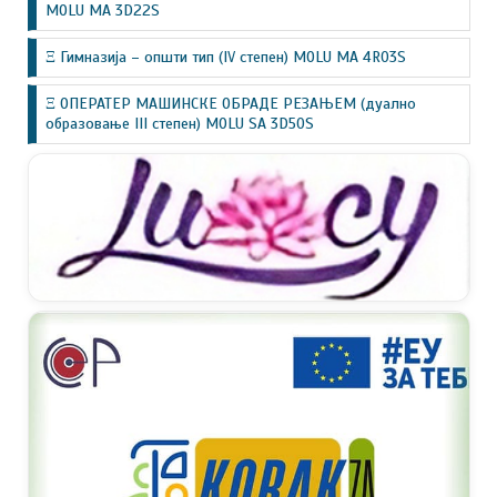
MOLU MA 3D22S
Ξ Гимназија – општи тип (IV степен) MOLU MA 4R03S
Ξ ОПЕРАТЕР МАШИНСКЕ ОБРАДЕ РЕЗАЊЕМ (дуално
образовање III степен) MOLU SA 3D50S