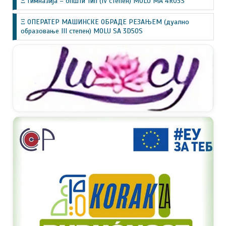
Ξ Гимназија – општи тип (IV степен) MOLU MA 4R03S
Ξ ОПЕРАТЕР МАШИНСКЕ ОБРАДЕ РЕЗАЊЕМ (дуално
образовање III степен) MOLU SA 3D50S