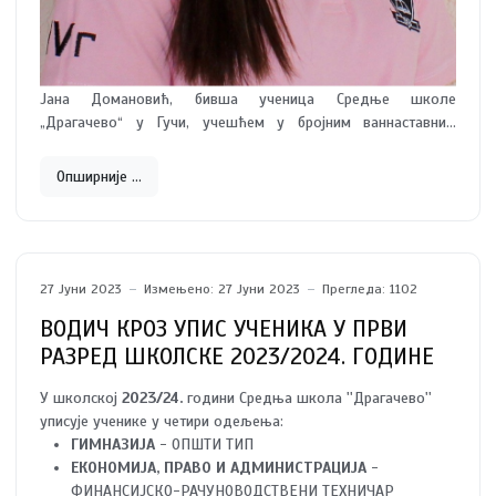
Јана Домановић, бивша ученица Средње школе
„Драгачево“ у Гучи, учешћем у бројним ваннаставним
активностима и успехом у школском раду, показала се као
изузетан ђак. Јана је у основној школе била носилац
Опширније …
дипломе ,,Вук Караџић“ и ђак генерације.
27 Јуни 2023
Измењено: 27 Јуни 2023
Прегледа: 1102
ВОДИЧ КРОЗ УПИС УЧЕНИКА У ПРВИ
РАЗРЕД ШКОЛСКЕ 2023/2024. ГОДИНЕ
У школској
2023/24.
години Средња школа ''Драгачево''
уписује ученике у четири одељења:
ГИМНАЗИЈА
- ОПШТИ ТИП
ЕКОНОМИЈА, ПРАВО И АДМИНИСТРАЦИЈА
-
ФИНАНСИЈСКО-РАЧУНОВОДСТВЕНИ ТЕХНИЧАР