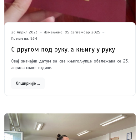
26 Април 2023
Измењено: 05 Септембар 2025
Прегледа: 834
С другом под руку, a књигу у руку
Овај значајни датум за све књигољупце обележава се 23.
априла сваке године.
Опширније …