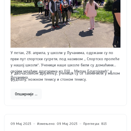
У петак, 28. априла, у школи у Лучанима, одржани су по
први пут спортски сусрети, под називом ,, Спортско пролеће
у нашој школи“. Ученици наше школе били су домаћини
својим млађим другарима из ОШ ,, Милан Благојевић“ у
У двочасовном дружењу, ученици су се такмичили у малом
Лучанима.
фудбалу, ножном тенису и стоном тенису.
Опширније …
09 Мај 2023
Измењено: 09 Мај 2023
Прегледа: 813