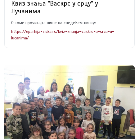
Квиз знања "Васкрс у срцу" у
Лучанима
О томе прочитајте више на следећем линку:
https://eparhija-zicka.rs/kviz-znanja-vaskrs-u-srcu-u-
lucanima/