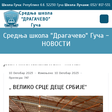
Школа Гуча:
Републике б.б. 32230 Гуча
Школа Лучани:
032/ 817-531
Средња школа "Драгачево" Гуча -
Претрага
НОВОСТИ
СРЕДЊА ШКОЛА "ДРАГАЧЕВО" ГУЧА - НОВОСТИ
10 Октобар 2023
Измењено: 10 Октобар 2023
Прегледа: 747
,, ВЕЛИКО СРЦЕ ДЕЦЕ СРБИЈЕ“