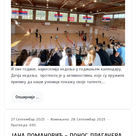
И ове године, највеселија недеља у годишњем календару,
Дечја недеља, протекла је у активностима, које су пружиле
прилику да наши ученици покажу своје таленте,
способности и вештине.
Опширније …
27 Септембар 2023
Измењено: 28 Септембар 2023
Прегледа: 695
ЈАНА ДОМАНОВИЋ - ПОНОС ДРАГАЧЕВА