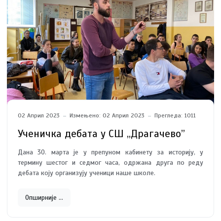
02 Април 2023
Измењено: 02 Април 2023
Прегледа: 1011
Ученичка дебата у СШ ,,Драгачево”
Дана 30. марта је у препуном кабинету за историју, у
термину шестог и седмог часа, одржана друга по реду
дебата коју организују ученици наше школе.
Опширније …