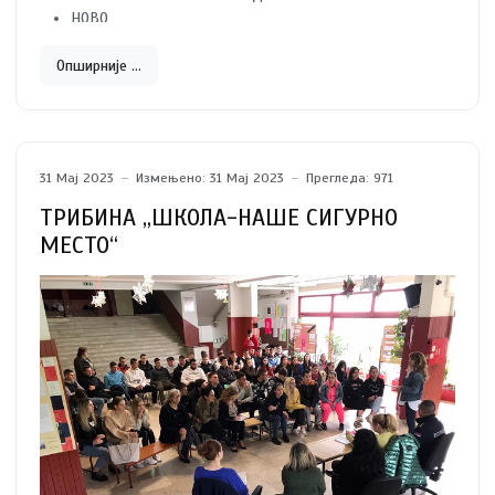
НОВО
ХЕМИЈА, НЕМЕТАЛИ И ГРАФИЧАРСТВО
- ТЕХНИЧАР ЗА
ХЕМИЈСКУ И ФАРМАЦЕУТСКУ ТЕХНОЛОГИЈУ
Опширније …
МАШИНСТВО И ОБРАДА МЕТАЛА
- БРАВАР –
ЗАВАРИВАЧ
31 Мај 2023
Измењено: 31 Мај 2023
Прегледа: 971
ТРИБИНА „ШКОЛА-НАШЕ СИГУРНО
МЕСТО“