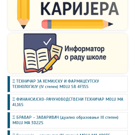
Ξ ТЕХНИЧАР ЗА ХЕМИЈСКУ И ФАРМАЦЕУТСКУ
ТЕХНОЛОГИЈУ (IV степен) MOLU SB 4F35S
Ξ ФИНАНСИЈСКО-РАЧУНОВОДСТВЕНИ ТЕХНИЧАР MOLU MA
4L16S
Ξ БРАВАР – ЗАВАРИВАЧ (дуално образовање III степен)
MOLU MA 3D22S