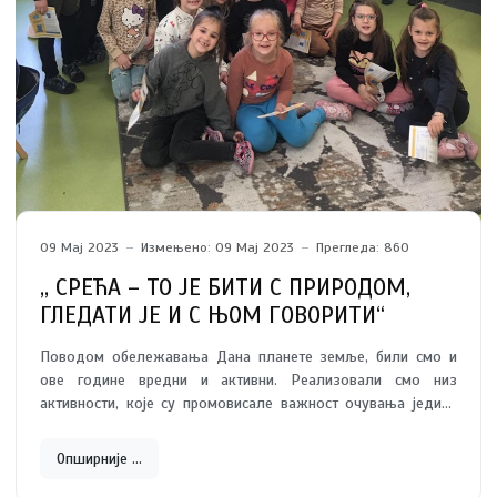
09 Мај 2023
Измењено: 09 Мај 2023
Прегледа: 860
,, СРЕЋА – ТО ЈЕ БИТИ С ПРИРОДОМ,
ГЛЕДАТИ ЈЕ И С ЊОМ ГОВОРИТИ“
Поводом обележавања Дана планете земље, били смо и
ове године вредни и активни. Реализовали смо низ
активности, које су промовисале важност очувања једине
планете чије ресурсе врло често не користимо на прави
начин.
Опширније …