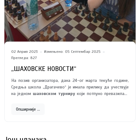
02 Април 2023
Измењено: 05 Септембар 2025
Прегледа: 827
„ШАХОВСКЕ НОВОСТИ“
На позив организатора, дана 24-ог марта текуће године,
Средња школа „Драгачево“ је имала прилику да учествује
на једном
шаховском турниру
који потпуно превазилази
оквире локалног.
Опширније …
Још чланака …