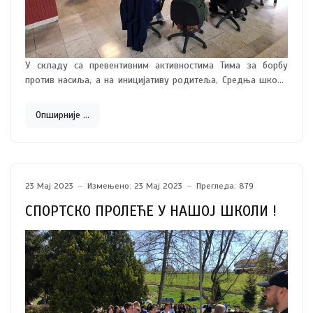
У складу са превентивним активностима Тима за борбу
против насиља, а на иницијативу родитеља, Средња школа
„Драгачево“ је организовала трибину за ученике, родитеље
и запослене „Школа - наше сигурно место“.
Опширније …
23 Мај 2023
Измењено: 23 Мај 2023
Прегледа: 879
СПОРТСКО ПРОЛЕЋЕ У НАШОЈ ШКОЛИ !