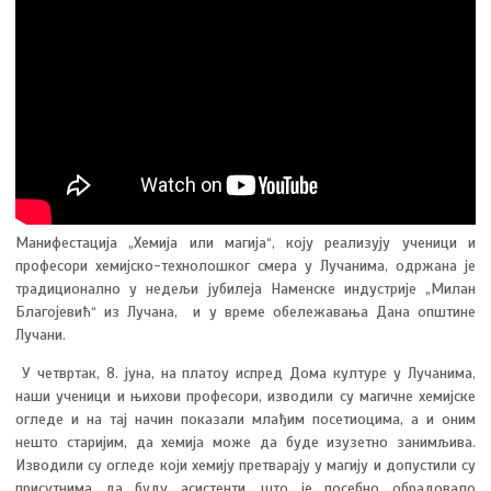
Манифестација „Хемија или магија“, коју реализују ученици и
професори хемијско-технолошког смера у Лучанима, одржана је
традиционално у недељи јубилеја Наменске индустрије „Милан
Благојевић“ из Лучана, и у време обележавања Дана општине
Лучани.
У четвртак, 8. јуна, на платоу испред Дома културе у Лучанима,
наши ученици и њихови професори, изводили су магичне хемијске
огледе и на тај начин показали млађим посетиоцима, а и оним
нешто старијим, да хемија може да буде изузетно занимљива.
Изводили су огледе који хемију претварају у магију и допустили су
присутнима да буду асистенти, што је посебно обрадовало