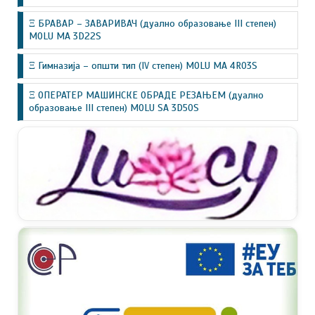
Ξ БРАВАР – ЗАВАРИВАЧ (дуално образовање III степен)
MOLU MA 3D22S
Ξ Гимназија – општи тип (IV степен) MOLU MA 4R03S
Ξ ОПЕРАТЕР МАШИНСКЕ ОБРАДЕ РЕЗАЊЕМ (дуално
образовање III степен) MOLU SA 3D50S