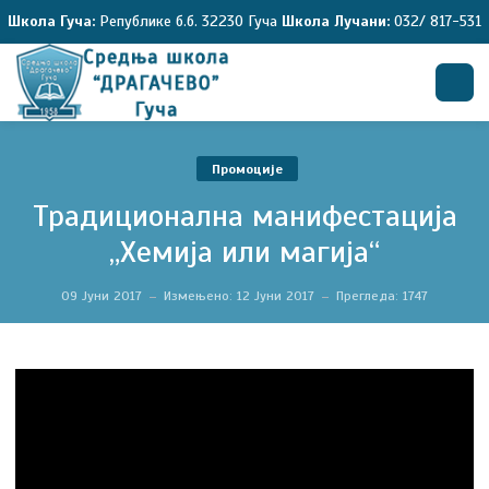
Школа Гуча:
Републике б.б. 32230 Гуча
Школа Лучани:
032/ 817-531
Претрага
Промоције
Традиционална манифестација
„Хемија или магија“
09 Јуни 2017
Измењено: 12 Јуни 2017
Прегледа: 1747