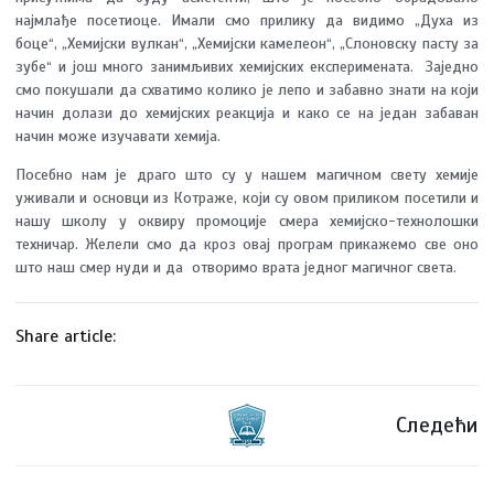
најмлађе посетиоце. Имали смо прилику да видимо „Духа из
боце“, „Хемијски вулкан“, „Хемијски камелеон“, „Слоновску пасту за
зубе“ и још много занимљивих хемијских експеримената. Заједно
смо покушали да схватимо колико је лепо и забавно знати на који
начин долази до хемијских реакција и како се на један забаван
начин може изучавати хемија.
Посебно нам је драго што су у нашем магичном свету хемије
уживали и основци из Котраже, који су овом приликом посетили и
нашу школу у оквиру промоције смера хемијско-технолошки
техничар. Желели смо да кроз овај програм прикажемо све оно
што наш смер нуди и да отворимо врата једног магичног света.
Share article:
Следећи