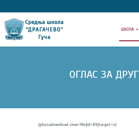
ШКОЛА
OГЛАС ЗА ДРУ
{phocadownload view=file|id=49|target=s}