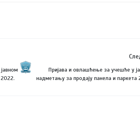
Сле
 јавном
Пријава и овлашћење за учешће у ј
 2022.
надметању за продају панела и паркета 