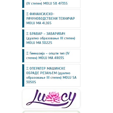
(IV степен) MOLU SB 4F35S
Ξ ФИНАНСИЈСКО-
РАЧУНОВОДСТВЕНИ ТЕХНИЧАР
MOLU MA 4L16S
Ξ БРАВАР – ЗАВАРИВАЧ
(дуално образовање III степен)
MOLU MA 3D22S
Ξ Гимназија – општи тип (IV
степен) MOLU MA 4R03S
Ξ ОПЕРАТЕР МАШИНСКЕ
ОБРАДЕ РЕЗАЊЕМ (дуално
образовање III степен) MOLU SA
3D50S