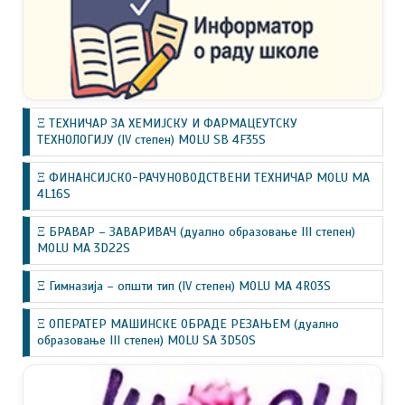
Ξ ТЕХНИЧАР ЗА ХЕМИЈСКУ И ФАРМАЦЕУТСКУ
ТЕХНОЛОГИЈУ (IV степен) MOLU SB 4F35S
Ξ ФИНАНСИЈСКО-РАЧУНОВОДСТВЕНИ ТЕХНИЧАР MOLU MA
4L16S
Ξ БРАВАР – ЗАВАРИВАЧ (дуално образовање III степен)
MOLU MA 3D22S
Ξ Гимназија – општи тип (IV степен) MOLU MA 4R03S
Ξ ОПЕРАТЕР МАШИНСКЕ ОБРАДЕ РЕЗАЊЕМ (дуално
образовање III степен) MOLU SA 3D50S