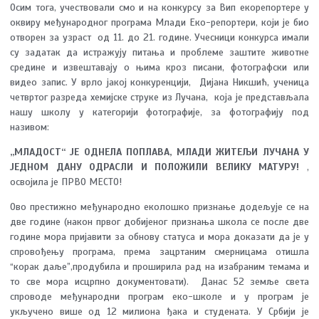
Осим тога, учествовали смо и на конкурсу за Вип екорепортере у
оквиру међународног програма Млади Еко-репортери, који је био
отворен за узраст од 11. до 21. године. Учесници конкурса имали
су задатак да истражују питања и проблеме заштите животне
средине и извештавају о њима кроз писани, фотографски или
видео запис. У врло јакој конкуренцији, Дијана Никшић, ученица
четвртог разреда хемијске струке из Лучана, која је представљала
нашу школу у категорији фотографије, за фотографију под
називом:
,,МЛАДОСТ“ ЈЕ ОДНЕЛА ПОПЛАВА, МЛАДИ ЖИТЕЉИ ЛУЧАНА У
ЈЕДНОМ ДАНУ ОДРАСЛИ И ПОЛОЖИЛИ ВЕЛИКУ МАТУРУ!
,
освојила је ПРВО МЕСТО!
Ово престижно међународно еколошко признање додељује се на
две године (након првог добијеног признања школа се после две
године мора пријавити за обнову статуса и мора доказати да је у
спровођењу програма, према зацртаним смерницама отишла
“корак даље”,продубила и проширила рад на изабраним темама и
то све мора исцрпно документовати). Данас 52 земље света
спроводе међународни програм еко-школе и у програм је
укључено више од 12 милиона ђака и студената. У Србији је