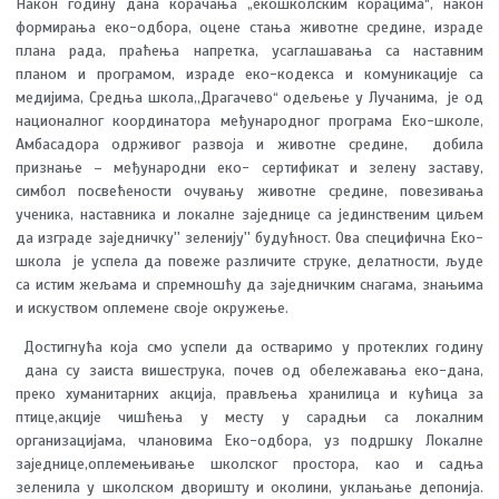
Након годину дана корачања „екошколским корацима“, након
формирања еко-одбора, оцене стања животне средине, израде
плана рада, праћења напретка, усаглашавања са наставним
планом и програмом, израде еко-кодекса и комуникације са
медијима, Средња школа,,Драгачево“ одељење у Лучанима, је од
националног координатора међународног програма Еко-школе,
Амбасадора одрживог развоја и животне средине, добила
признање – међународни еко- сертификат и зелену заставу,
симбол посвећености очувању животне средине, повезивања
ученика, наставника и локалне заједнице са јединственим циљем
да изграде заједничку'' зеленију'' будућност. Ова специфична Еко-
школа је успела да повеже различите струке, делатности, људе
са истим жељама и спремношћу да заједничким снагама, знањима
и искуством оплемене своје окружење.
Достигнућа која смо успели да остваримо у протеклих годину
дана су заиста вишеструка, почев од обележавања еко-дана,
преко хуманитарних акција, прављења хранилица и кућица за
птице,акције чишћења у месту у сарадњи са локалним
организацијама, члановима Еко-одбора, уз подршку Локалне
заједнице,оплемењивање школског простора, као и садња
зеленила у школском дворишту и околини, уклањање депонија.