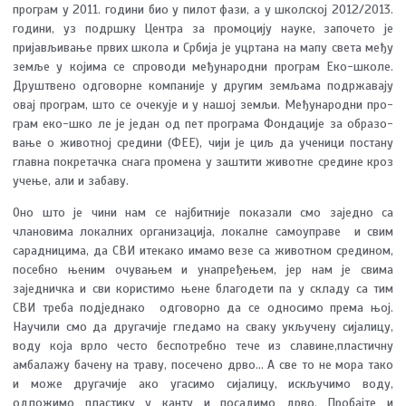
програм у 2011. години био у пилот фази, а у школској 2012/2013.
години, уз подршку Центра за промоцију науке, започето је
пријављивање првих школа и Србија је уцртана на мапу света међу
земље у којима се спроводи међународни програм Еко-школе.
Друштвено одговорне компаније у другим земљама подржавају
овај програм, што се очекује и у нашој земљи. Ме­ђу­на­род­ни про­
грам eко-шко­ ле је је­дан од пет про­гра­ма Фон­да­ци­је за обра­зо­
ва­ње о жи­вот­ној сре­ди­ни (ФЕЕ), чи­ји је циљ да уче­ни­ци по­стану
глав­на по­кре­тач­ка сна­га про­ме­на у за­шти­ти жи­вот­не сре­ди­не кроз
уче­ње, али и за­ба­ву.
Оно што је чини нам се најбитније показали смо заједно са
члановима локалних организација, локалне самоуправе и свим
сарадницима, да СВИ итекако имамо везе са животном средином,
посебно њеним очувањем и унапређењем, јер нам је свима
заједничка и сви користимо њене благодети па у складу са тим
СВИ треба подједнако одговорно да се односимо према њој.
Научили смо да другачије гледамо на сваку укључену сијалицу,
воду која врло често беспотребно тече из славине,пластичну
амбалажу бачену на траву, посечено дрво... А све то не мора тако
и може другачије ако угасимо сијалицу, искључимо воду,
одложимо пластику у канту и посадимо дрво. Пробајте и