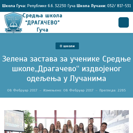
Школа Гуча:
Републике б.б. 32230 Гуча
Школа Лучани:
032/ 817-531
Претрага
O школи
Зелена застава за ученике Средње
школе,,Драгачево“ издвојеног
одељења у Лучанима
08 Фебруар 2017
Измењено: 08 Фебруар 2017
Прегледа: 2265