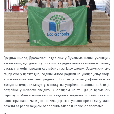
Средња школа,,Драгачево“, одељење у Лучанима, наши уче­ни­ци и
на­став­ни­ци, од данас су бо­га­ти­ји за јед­но но­во зна­ме­ње – Зе­ле­ну
за­ста­ву и ме­ђу­на­родни сер­ти­фи­кат за Eко-шко­лу. За­слу­жи­ли смо
га јер смо у прет­ходној години мно­го ра­ди­ли на унапређењу сво­је,
али и ло­кал­не жи­вот­не сре­ди­не. Програм је тачно дефинисан и не
допушта импровизације у односу на утврђена правила, већ их је
потребно у целости следити. С обзиром на то да је временски
период праћења испуњености задатака најмање годину дана то
наше признање чини још већим, јер смо управо пре годину дана
почели са реализацијом овог занимљивог и корисног програма.