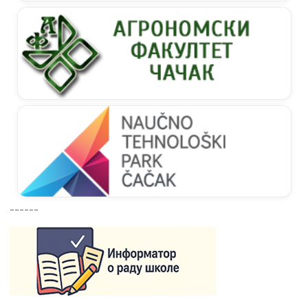
------