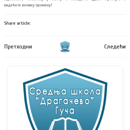
видећете велику промену!
Share article:
Претходни
Следећи