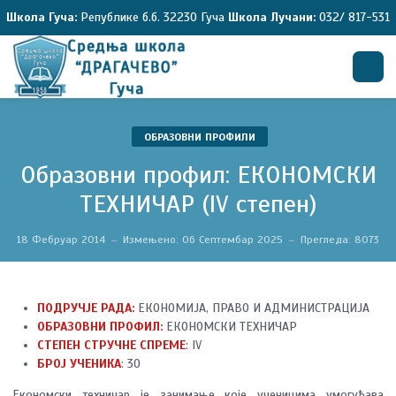
Школа Гуча:
Републике б.б. 32230 Гуча
Школа Лучани:
032/ 817-531
Претрага
ОБРАЗОВНИ ПРОФИЛИ
Образовни профил: ЕКОНОМСКИ
ТЕХНИЧАР (IV степен)
18 Фебруар 2014
Измењено: 06 Септембар 2025
Прегледа: 8073
ПОДРУЧЈЕ РАДА
:
ЕКОНОМИЈА, ПРАВО И АДМИНИСТРАЦИЈА
ОБРАЗОВНИ ПРОФИЛ
:
ЕКОНОМСКИ ТЕХНИЧАР
СТЕПЕН СТРУЧНЕ СПРЕМЕ
:
IV
БРОЈ УЧЕНИКА
: 30
Економски техничар је занимање које ученицима умогућава