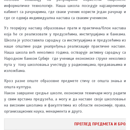
информатичке технологије. Наша школа поседује најсавременији
кабинет са рачунарима, где сваки ученик користи један рачунар и
где се одвија индивидуална настава са сваким учеником.
Уз теоријску наставу образовање прати и практична/блок настава
која ће се реализовати у предузећима, институцијама и банкама.
Школа је успоставила сарадњу са институцијама и предузећима из
наше општине ради унапређења реализације практичне наставе.
Наша школа већ неколико година, остварује активну сарадњу са
Народном банком Србије где ученици економске струке неколико
пута у току школовања учествују у радионицама, предавањима и
изложбама.
Кроз разне опште образовне предмете стичу се општа знања и
општа култура.
Након завршене средње школе, економски техничари могу радити
у свим врстама предузећа, а могу и да наставе своје школовање
на високим школама и факултетима из области економије, права,
организационих наука, менаџмента и друго.
ПРЕГЛЕД ПРЕДМЕТА И БРОЈА