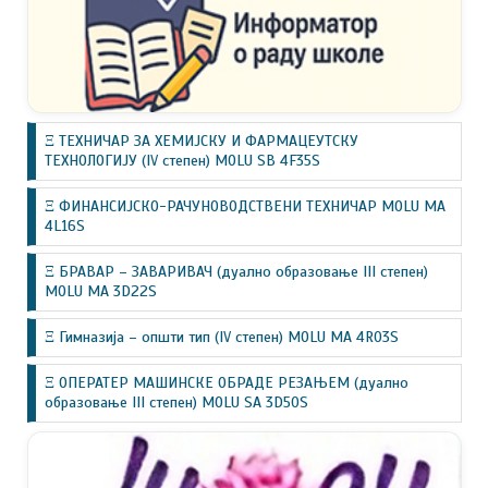
Ξ ТЕХНИЧАР ЗА ХЕМИЈСКУ И ФАРМАЦЕУТСКУ
ТЕХНОЛОГИЈУ (IV степен) MOLU SB 4F35S
Ξ ФИНАНСИЈСКО-РАЧУНОВОДСТВЕНИ ТЕХНИЧАР MOLU MA
4L16S
Ξ БРАВАР – ЗАВАРИВАЧ (дуално образовање III степен)
MOLU MA 3D22S
Ξ Гимназија – општи тип (IV степен) MOLU MA 4R03S
Ξ ОПЕРАТЕР МАШИНСКЕ ОБРАДЕ РЕЗАЊЕМ (дуално
образовање III степен) MOLU SA 3D50S