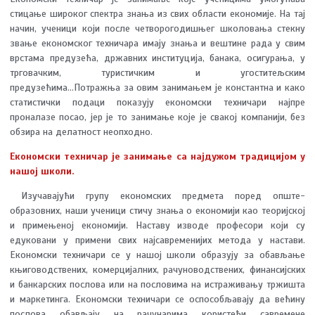
стицање широког спектра знања из свих области економије. На тај
начин, ученици који после четворогодишњег школовања стекну
звање економског техничара имају знања и вештине рада у свим
врстама предузећа, државних институција, банака, осигурања, у
трговачким, туристичким и угоститељским
предузећима...Потражња за овим занимањем је константна и како
статистички подаци показују економски техничари најпре
проналазе посао, јер је то занимање које је свакој компанији, без
обзира на делатност неопходно.
Економски техничар је занимање са најдужом традицијом у
нашој школи.
Изучавајући групу економских предмета поред опште-
образовних, наши ученици стичу знања о економији као теоријској
и примењеној економији. Наставу изводе професори који су
едуковани у примени свих најсавременијих метода у настави.
Економски техничари се у нашој школи образују за обављање
књиговодствених, комерцијалних, рачуноводствених, финансијских
и банкарских послова или на пословима на истраживању тржишта
и маркетинга. Економски техничари се оспособљавају да већину
послова обављају на рачунарима користећи савремене