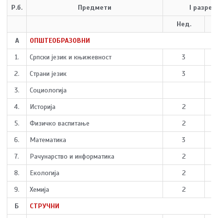
Р.б.
Предмети
I разред
Нед.
А
ОПШТЕОБРАЗОВНИ
1.
Српски језик и књижевност
3
2.
Страни језик
3
3.
Социологија
4.
Историја
2
5.
Физичко васпитање
2
6.
Математика
3
7.
Рачунарство и информатика
2
8.
Екологија
2
9.
Хемија
2
Б
СТРУЧНИ