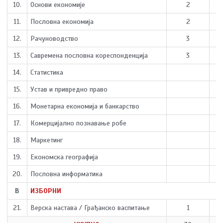
10.
Основи економије
2
11.
Пословна економија
2
12.
Рачуноводство
3
13.
Савремена пословна кореспонденција
3
14.
Статистика
15.
Устав и привредно право
16.
Монетарна економија и банкарство
17.
Комерцијално познавање робе
18.
Маркетинг
19.
Економска географија
20.
Пословна информатика
В
ИЗБОРНИ
21.
Верска настава / Грађанско васпитање
1