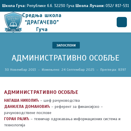
Школа Гуча:
Републике б.б. 32230 Гуча
Школа Лучани:
032/ 817-531
Претрага
ЗАПОСЛЕНИ
АДМИНИСТРАТИВНО ОСОБЉЕ
30 Новембар 2013
Измењено: 24 Септембар 2025
Прегледа: 8397
АДМИНИСТРАТИВНО ОСОБЉЕ
НАТАША НИКОЛИЋ
– шеф рачуноводства
ДАНИЈЕЛА ДОМАНОВИЋ
– референт за финансијско –
рачуноводствене послове
ГОРАН РАЈИЋ
– техничар одржавања информационих система и
технологија