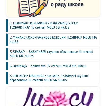
Ξ ТЕХНИЧАР ЗА ХЕМИЈСКУ И ФАРМАЦЕУТСКУ
ТЕХНОЛОГИЈУ (IV степен) MOLU SB 4F35S
Ξ ФИНАНСИЈСКО-РАЧУНОВОДСТВЕНИ ТЕХНИЧАР MOLU MA
4L16S
Ξ БРАВАР – ЗАВАРИВАЧ (дуално образовање III степен)
MOLU MA 3D22S
Ξ Гимназија – општи тип (IV степен) MOLU MA 4R03S
Ξ ОПЕРАТЕР МАШИНСКЕ ОБРАДЕ РЕЗАЊЕМ (дуално
образовање III степен) MOLU SA 3D50S