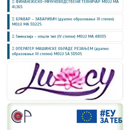
Ξ ФИНАНСИЈСКО-РАЧУНОВОДСТВЕНИ ТЕХНИЧАР MOLU MA
4L16S
Ξ БРАВАР – ЗАВАРИВАЧ (дуално образовање III степен)
MOLU MA 3D22S
Ξ Гимназија – општи тип (IV степен) MOLU MA 4R03S
Ξ ОПЕРАТЕР МАШИНСКЕ ОБРАДЕ РЕЗАЊЕМ (дуално
образовање III степен) MOLU SA 3D50S