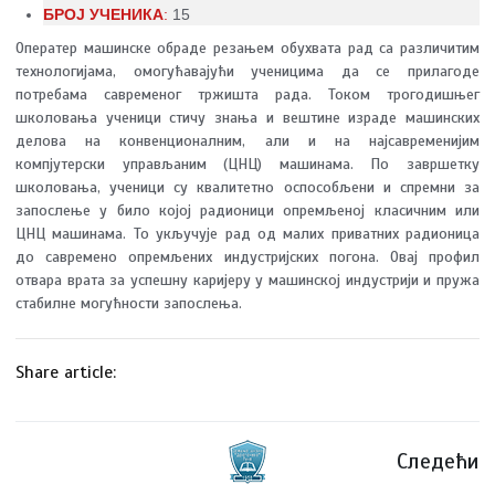
БРОЈ УЧЕНИКА
:
15
Оператер машинске обраде резањем обухвата рад са различитим
технологијама, омогућавајући ученицима да се прилагоде
потребама савременог тржишта рада. Током трогодишњег
школовања ученици стичу знања и вештине израде машинских
делова на конвенционалним, али и на најсавременијим
компјутерски управљаним (ЦНЦ) машинама. По завршетку
школовања, ученици су квалитетно оспособљени и спремни за
запослење у било којој радионици опремљеној класичним или
ЦНЦ машинама. То укључује рад од малих приватних радионица
до савремено опремљених индустријских погона. Овај профил
отвара врата за успешну каријеру у машинској индустрији и пружа
стабилне могућности запослења.
Share article:
Следећи