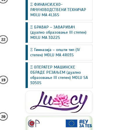
Ξ ФИНАНСИЈСКО-
РАЧУНОВОДСТВЕНИ ТЕХНИЧАР
MOLU MA 4L16S
Ξ БРАВАР – ЗАВАРИВАЧ
(дуално образовање III степен)
MOLU MA 3D22S
Ξ Гимназија – општи тип (IV
степен) MOLU MA 4R03S
Ξ ОПЕРАТЕР МАШИНСКЕ
ОБРАДЕ РЕЗАЊЕМ (дуално
образовање III степен) MOLU SA
3D50S