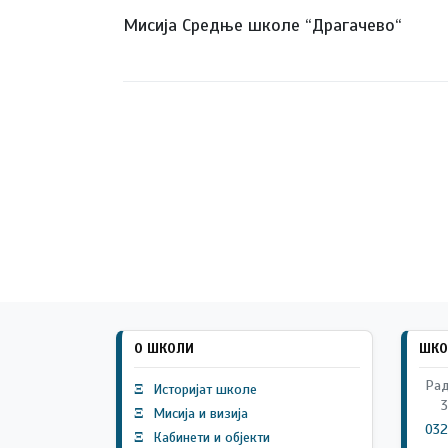
Мисија Средње школе “Драгачево“
О ШКОЛИ
ШКО
Рад
Ξ
Историјат школе
3
Ξ
Мисија и визија
032
Ξ
Кабинети и објекти