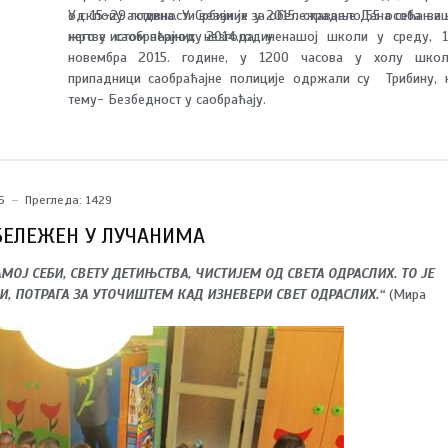
од 15-29 година. У Србији је у 2015. страдало 55 особа ви
У склопу активности везаних за обележавање Дана сећања 
него у истом периоду 2014.године.
жртве саобраћајних незгода, у нашој школи у среду, 1
новембра 2015. године, у 1200 часова у холу школ
припадници саобраћајне полиције одржали су Трибину, 
тему- Безбедност у саобраћају.
5
Прегледа: 1429
ОБЕЛЕЖЕН У ЛУЧАНИМА
ОЈ СЕБИ, СВЕТУ ДЕТИЊСТВА, ЧИСТИЈЕМ ОД СВЕТА ОДРАСЛИХ. ТО ЈЕ
, ПОТРАГА ЗА УТОЧИШТЕМ КАД ИЗНЕВЕРИ СВЕТ ОДРАСЛИХ.“
(Мира