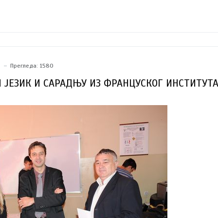
на тему дечјих права, када смо чули прегршт занимљивих и маштовит
дри.
5
Прегледа: 1580
 ЈЕЗИК И САРАДЊУ ИЗ ФРАНЦУСКОГ ИНСТИТУТ