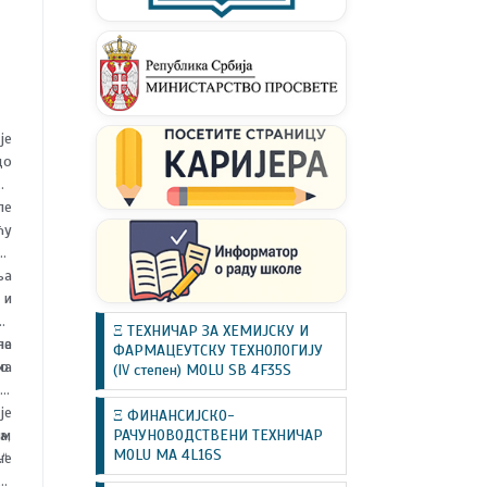
је
до
да
ле
ћу
на
ња
 и
ђе
Ξ ТЕХНИЧАР ЗА ХЕМИЈСКУ И
на
ле
ФАРМАЦЕУТСКУ ТЕХНОЛОГИЈУ
ма
о.
(IV степен) MOLU SB 4F35S
 и
је
Ξ ФИНАНСИЈСКО-
РАЧУНОВОДСТВЕНИ ТЕХНИЧАР
а,
им
MOLU MA 4L16S
.“
не
ти