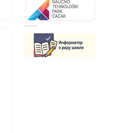
их
------
А