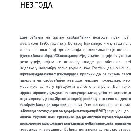
НЕЗГОДА
Дан сећања на жртве саобраћајних незгода, први пут 
обележен 1993. године у Великој Британији, и од тада па 
данас , велики број организација традиционално је почео 
обележава овај дан широм света.
Дана 26. октобра 2005.године, Уједињене нације су усвоји
резолуцију, којом се позивају владе да обележе тре
недељу у новембру сваке године, као Светски дан сећања 
жртве у друмском саобраћају.
Обележавање овог дана пружа прилику да се скрене паж
јавности на саобраћајне незгоде, њихове последице, као
мере које се могу предузети да се оне спрече. Дан тако
пружа прилику да се институције и друштво подсете 
„Јавно сећање није усмерено ка жртвама да би се оне сећа
одговорност, да се истакне значај јавне свести о последица
шта им седесило. Жртве се добро сећају шта им се десил
саобраћајних незгода.
Јавно сећање је чин признавања. Оно наглашава жртвама
њиховим породицама да се њихов живот вреднује, да 
(Брошура холокауст меморијалног дана, 2007).
њихов губитак наш губитак и да је њихова патња подељен
Сваке године 1,2 милиона људи погине у саобраћајн
само ако се препознају трагедије и грешке њиховог настанка
незгодама широм света, остављајући иза себе униште
породице и заједнице. Већина погинулих су млади, старос