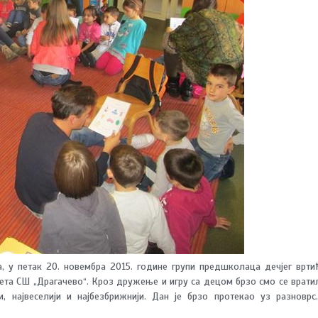
, у петак 20. новембра 2015. године групи предшколаца дечјег врти
сета СШ „Драгачево“. Кроз дружење и игру са децом брзо смо се врати
и, највеселији и најбезбрижнији. Дан је брзо протекао уз разноврс
 игра меморијских картица, коју смо им том приликом даровал