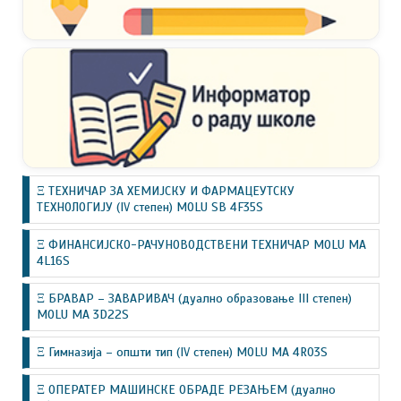
Ξ ТЕХНИЧАР ЗА ХЕМИЈСКУ И ФАРМАЦЕУТСКУ
ТЕХНОЛОГИЈУ (IV степен) MOLU SB 4F35S
Ξ ФИНАНСИЈСКО-РАЧУНОВОДСТВЕНИ ТЕХНИЧАР MOLU MA
4L16S
Ξ БРАВАР – ЗАВАРИВАЧ (дуално образовање III степен)
MOLU MA 3D22S
Ξ Гимназија – општи тип (IV степен) MOLU MA 4R03S
Ξ ОПЕРАТЕР МАШИНСКЕ ОБРАДЕ РЕЗАЊЕМ (дуално