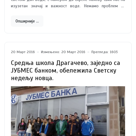
изузетан значај и важност воде. Немамо проблем са
водама, али имамо проблем са тим како се односимо
према њима. Ако их не будемо третирали како њихов значај
Опширније …
то и заслужује-
КАО БЛАГО
, нећемо имати користи од њих у
будућности. Ближимо се времену када ће потреба за
водом сасвим сигурно, премашити постојеће залихе.
20 Март 2016
Измењено: 20 Март 2016
Прегледа: 1603
Средња школа Драгачево, заједно са
ЈУБМЕС банком, обележила Светску
недељу новца.