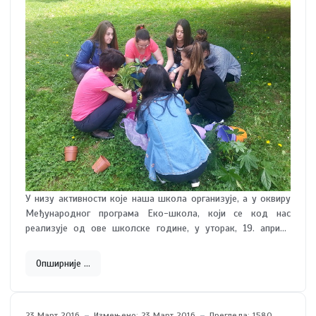
У низу активности које наша школа организује, а у оквиру
Међународног програма Еко-школа, који се код нас
реализује од ове школске године, у уторак, 19. априла
2016. године, спроведена је акција садње и уређења
школског зеленила у простору школе и школског
Опширније …
дворишта у Лучанима.
23 Март 2016
Измењено: 23 Март 2016
Прегледа: 1580