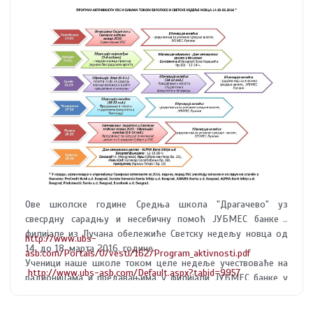
Ове школске године Средња школа "Драгачево" уз
свесрдну сарадњу и несебичну помоћ ЈУБМЕС банке ,
филијале из Лучана обележиће Светску недељу новца од
http://www.ubs-
14. до 18. марта 2016. године.
asb.com/Portals/0/vesti/162/Program_aktivnosti.pdf
Ученици наше школе током целе недеље учествоваће на
http://www.ubs-asb.com/Default.aspx?tabid=9957
радионицама и предавањима у филијали ЈУБМЕС банке у
Лучанима.
*програм активности можете видети на линку: