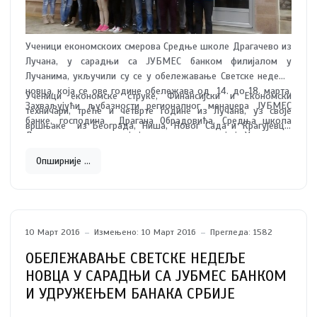
Ученици економскоих смерова Средње школе Драгачево из
Лучана, у сарадњи са ЈУБМЕС банком филијалом у
Лучанима, укључили су се у обележавање Светске недеље
новца, која се ове године обележава од 14. до 18. марта.
Ученици економске струке, Финансијски и Економски
Захваљујући љубазности регионалног менаџера ЈУБМЕС
техничари, треће и четврте године из Лучана, уз своје
банке, господина Драгана Обрадовића, Средња школа
вршњаке из Београда, Ниша, Новог Сада и Крагујевца,
Драгачево, ове године је једна од школа, коју је Удружење
учествовали су у званичном програму Удружења банака
банака Србије, уврстило у програм својих активности у
Србије.
Опширније …
обележавању Светске недеље новца.
10 Март 2016
Измењено: 10 Март 2016
Прегледа: 1582
ОБЕЛЕЖАВАЊЕ СВЕТСКЕ НЕДЕЉЕ
НОВЦА У САРАДЊИ СА ЈУБМЕС БАНКОМ
И УДРУЖЕЊЕМ БАНАКА СРБИЈЕ