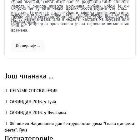
првих љубави, свега што вас је радовало или болело.
лепоте и смисла живота количина љубави којом је он
Сигурно ће ту бити неких драгих особа којима сте слали
испуњен. Сетимо се да је љубав и највећа покретачка сила,
поруке или писали тајна писма, неких имена која су вам
Писмо које је музичар Џони Кеш написао својој жени Џун за
јер су највећа дела, али и недела, настала из љубави или
грејала срца.
њен 65. рођендан проглашено је за најлепше писмо свих
због ње.
времена.
Опширније …
Још чланака …
НЕГУЈМО СРПСКИ ЈЕЗИК
САВИНДАН 2016. у Гучи
САВИНДАН 2016. у Лучанима
Oбележен Национални дан без дуванског дима "Свака цигарета
смета". Гуча
Поткатегорије