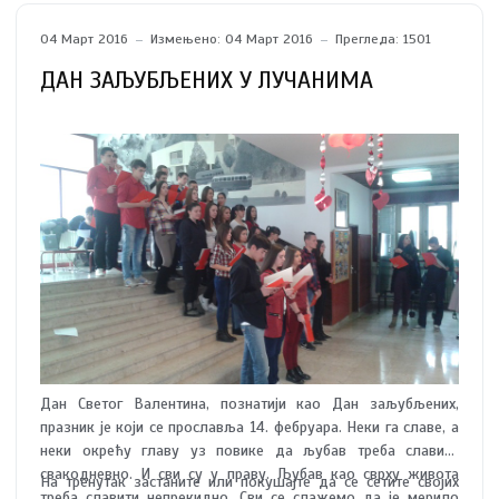
04 Март 2016
Измењено: 04 Март 2016
Прегледа: 1501
ДАН ЗАЉУБЉЕНИХ У ЛУЧАНИМА
Дан Светог Валентина, познатији као Дан заљубљених,
празник је који се прославља 14. фебруара. Неки га славе, а
неки окрећу главу уз повике да љубав треба славити
свакодневно. И сви су у праву. Љубав као сврху живота
На тренутак застаните или покушајте да се сетите својих
треба славити непрекидно. Сви се слажемо да је мерило