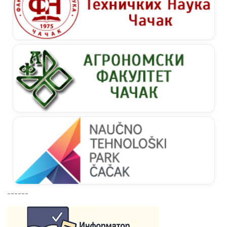
------