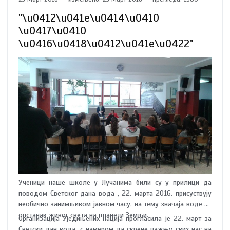
"\u0412\u041e\u0414\u0410
\u0417\u0410
\u0416\u0418\u0412\u041e\u0422"
Ученици наше школе у Лучанима били су у прилици да
поводом Светског дана вода , 22. марта 2016. присуствују
необично занимљивом јавном часу, на тему значаја воде за
опстанак живог света на планети Земљи.
Организација Уједињених нација прогласила је 22. март за
Светски дан вода, с намером да скрене пажњу свих нас на