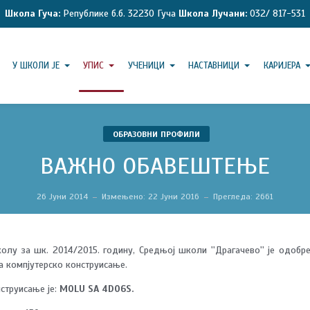
Школа Гуча:
Републике б.б. 32230 Гуча
Школа Лучани:
032/ 817-531
У ШКОЛИ ЈЕ
УПИС
УЧЕНИЦИ
НАСТАВНИЦИ
КАРИЈЕРА
ОБРАЗОВНИ ПРОФИЛИ
ВАЖНО ОБАВЕШТЕЊЕ
26 Јуни 2014
Измењено: 22 Јуни 2016
Прегледа: 2661
лу за шк. 2014/2015. годину, Средњој школи ''Драгачево'' је одобре
а компјутерско конструисање.
струисање је:
MOLU SA 4DO6S.