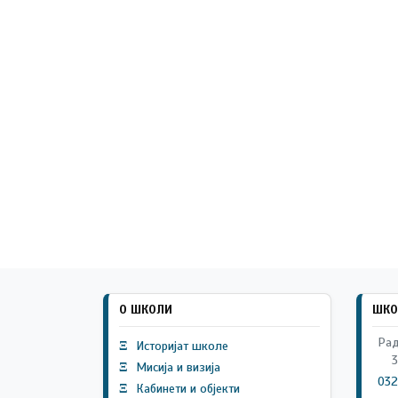
О ШКОЛИ
ШКО
Рад
Ξ
Историјат школе
3
Ξ
Мисија и визија
032
Ξ
Кабинети и објекти