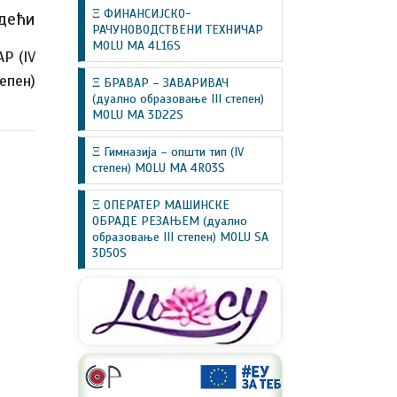
Ξ ФИНАНСИЈСКО-
дећи
РАЧУНОВОДСТВЕНИ ТЕХНИЧАР
MOLU MA 4L16S
Р (IV
епен)
Ξ БРАВАР – ЗАВАРИВАЧ
(дуално образовање III степен)
MOLU MA 3D22S
Ξ Гимназија – општи тип (IV
степен) MOLU MA 4R03S
Ξ ОПЕРАТЕР МАШИНСКЕ
ОБРАДЕ РЕЗАЊЕМ (дуално
образовање III степен) MOLU SA
3D50S