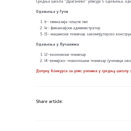
Средња школа ''Драгачево'' уписује 5 одељења, одн
Одељења у Гучи
Iг- гимназија-општи тип
Iе- финансијски администратор
I3- машински техничар закомпјутерско констр
Одељења у Лучанима
I2-економски техничар
I4-хемијско-технолошки техничар (ученици ово
Допуну Конкурса за упис ученика у средњу школу з
Share article: