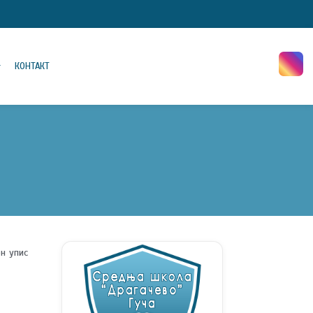
КОНТАКТ
н упис