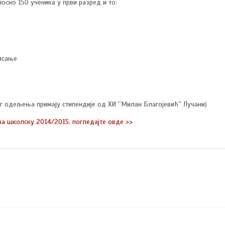
осно 150 ученика у први разред и то:
уисање
г одељења примају стипендије од ХИ ''Милан Благојевић'' Лучани)
а школску 2014/2015. погледајте овде >>