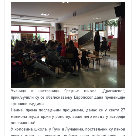
Ученици и наставници Средње школе „Драгачево“,
прикључили су се обележавању Европског дана превенције
трговине људима.
Наиме, према последњим проценама, данас се у свету 27
милиона људи држи у ропству, више него икада у историји
човечанства!
У холовима школа, у Гучи и Лучанима, постављени су панои
преко којих су ученици добили прве информације о