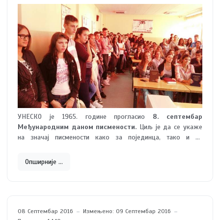
УНЕСКО је 1965. године прогласио
8. септембар
Међународним даном писмености.
Циљ је да се укаже
на значај писмености како за појединца, тако и за
заједницу и друштво. До сада је на различите начине
обележаван овај значајан датум, углавном указујући на
Опширније …
проблем неписмености жена и деце.
08 Септембар 2016
Измењено: 09 Септембар 2016