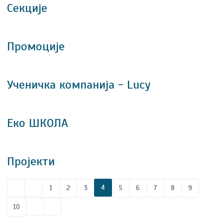
Секције
Промоције
Ученичка компанија - Lucy
Еко ШКОЛА
Пројекти
4
1
2
3
5
6
7
8
9
10