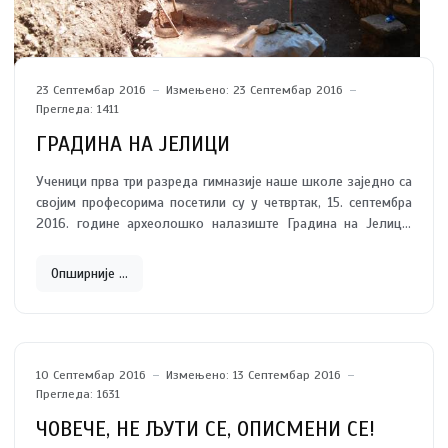
23 Септембар 2016
Измењено: 23 Септембар 2016
Прегледа: 1411
ГРАДИНА НА ЈЕЛИЦИ
Ученици прва три разреда гимназије наше школе заједно са
својим професорима посетили су у четвртак, 15. септембра
2016. године археолошко налазиште Градина на Јелици.
Овај лепи излет имао је циљ да научимо шта је заправо
Градина и колики је значај овај град имао у периоду раног
Опширније …
средњег века.
10 Септембар 2016
Измењено: 13 Септембар 2016
Прегледа: 1631
ЧОВЕЧЕ, НЕ ЉУТИ СЕ, ОПИСМЕНИ СЕ!