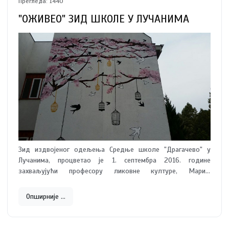
Прегледа: 1440
"ОЖИВЕО" ЗИД ШКОЛЕ У ЛУЧАНИМА
Зид издвојеног одељења Средње школе "Драгачево" у
Лучанима, процветао је 1. септембра 2016. године
захваљујући професору ликовне културе, Марији
Стамболић. Осликавши мотиве од којих сваки скрива нека
виша значења, она нас позива да уживамо у лепоти
Опширније …
трешњиних цветова, да осетимо слободу птица у лету и
покушамо да је сачувамо. У времену у којем се губе
основне животне вредности и у којем се значај културе