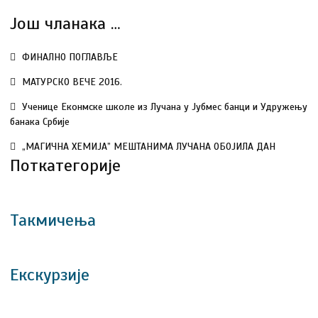
доводи у питање, још једном доказујемо да наша школа
Још чланака …
може да се избори и да је увек на страни уметности.
Једним погледом на овај мурал, оживећете милион
асоцијација и даћете свој допринос њеном очувању.
ФИНАЛНО ПОГЛАВЉЕ
МАТУРСКО ВЕЧЕ 2016.
Ученице Еконмске школе из Лучана у Јубмес банци и Удружењу
банака Србије
„МАГИЧНА ХЕМИЈА” МЕШТАНИМА ЛУЧАНА ОБОЈИЛА ДАН
Поткатегорије
Такмичења
Екскурзије