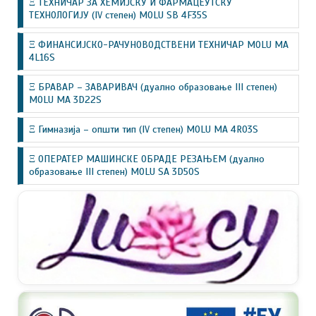
Ξ ТЕХНИЧАР ЗА ХЕМИЈСКУ И ФАРМАЦЕУТСКУ
ТЕХНОЛОГИЈУ (IV степен) MOLU SB 4F35S
Ξ ФИНАНСИЈСКО-РАЧУНОВОДСТВЕНИ ТЕХНИЧАР MOLU MA
4L16S
Ξ БРАВАР – ЗАВАРИВАЧ (дуално образовање III степен)
MOLU MA 3D22S
Ξ Гимназија – општи тип (IV степен) MOLU MA 4R03S
Ξ ОПЕРАТЕР МАШИНСКЕ ОБРАДЕ РЕЗАЊЕМ (дуално
образовање III степен) MOLU SA 3D50S